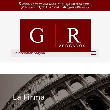
Avda. Corts Valencianes, nº 21-bjo Paterna 46980
(Valencia)
961 372 294
jfgarcia@icav.es
Seleccionar página
La Firma